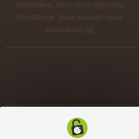
éphémère, dont nous ignorons
l’existence. Vous pouvez nous
conctacter
ici