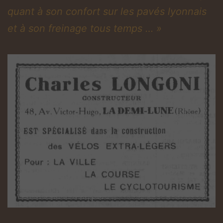
quant à son confort sur les pavés lyonnais
et à son freinage tous temps … »