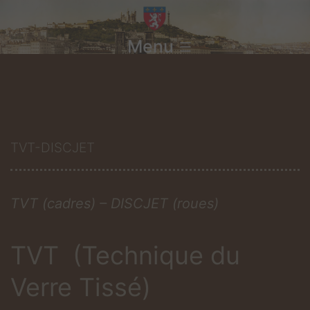
Aller
au
Menu
contenu
TVT-DISCJET
TVT (cadres) – DISCJET (roues)
TVT (Technique du
Verre Tissé)