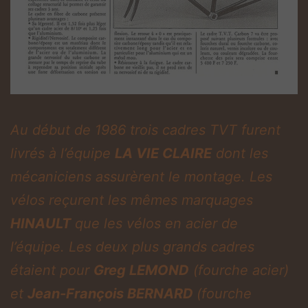
Au début de 1986 trois cadres TVT furent
livrés à l’équipe
LA VIE CLAIRE
dont les
mécaniciens assurèrent le montage. Les
vélos reçurent les mêmes marquages
HINAULT
que les vélos en acier de
l’équipe. Les deux plus grands cadres
étaient pour
Greg LEMOND
(fourche acier)
et
Jean-François BERNARD
(fourche